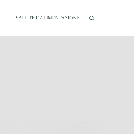
SALUTE E ALIMENTAZIONE
Salute e Alimentazione
cizi efficaci per allenare gli addominali bassi