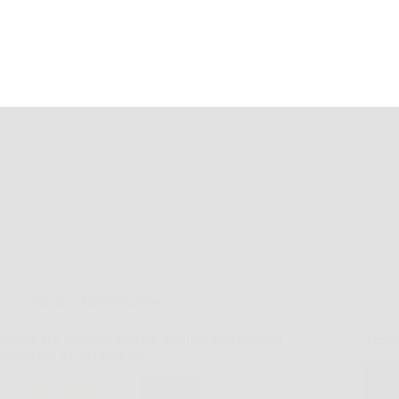
Salute e Alimentazione
Segnali che possono indicare livelli di zucchero nel
8 eser
sangue più alti del normale