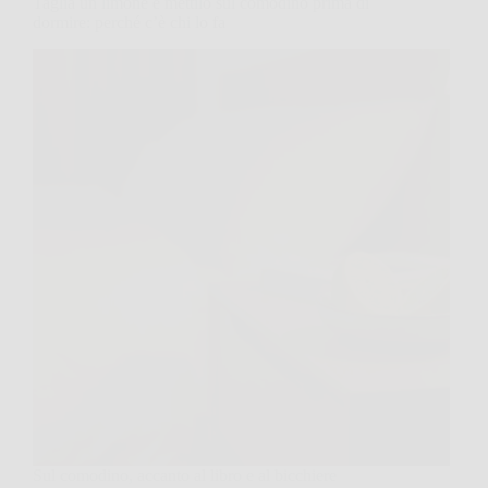
Taglia un limone e mettilo sul comodino prima di
dormire: perché c’è chi lo fa
Sul comodino, accanto al libro e al bicchiere