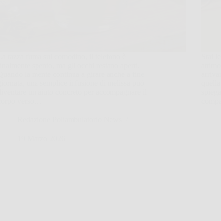
La tazza fuma sul comodino, il telefono è
Stai l
finalmente spento, ma gli occhi restano aperti.
attimo
Quando la mente continua a girare anche a fine
arriva
giornata, una semplice infusione di melissa può
quella
diventare un aiuto concreto per accompagnare il
spiega
corpo verso…
comp
Redazione Poliambulatorio News
19 Marzo 2026