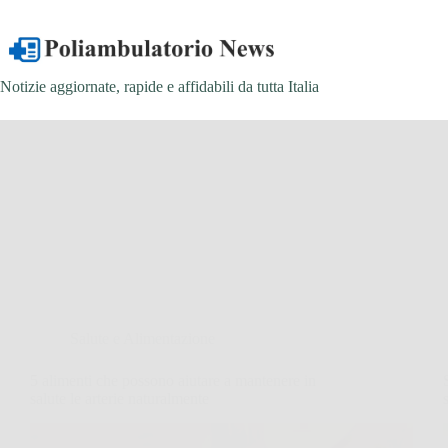
Salta
al
contenuto
Notizie aggiornate, rapide e affidabili da tutta Italia
Salute e Alimentazione
5 alimenti che possono aiutare a mantenere in
salute le arterie naturalmente