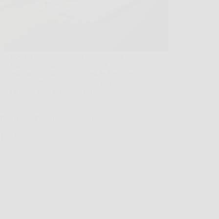
eggendo un messaggio sul telefono e, per un
, le parole sembrano velate. Poco dopo
no bruciore agli occhi, una corsa in bagno e
 sensazione strana di agitazione che non sai
rti. Quando vista offuscata e diarrea
aiono…
Redazione Poliambulatorio News
19 Marzo 2026