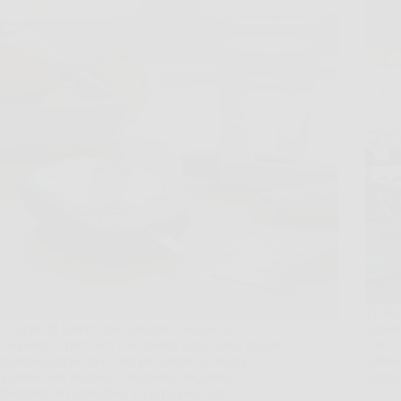
Ti sdr
Ti capita di tenere una bottiglia d’acqua sul
schien
comodino e ritrovarti a svuotarla ogni notte, magari
che si
alzandoti anche più volte per andare in bagno.
addom
Quando sete intensa e minzione frequente
anche
diventano un’abitudine, il corpo può stare