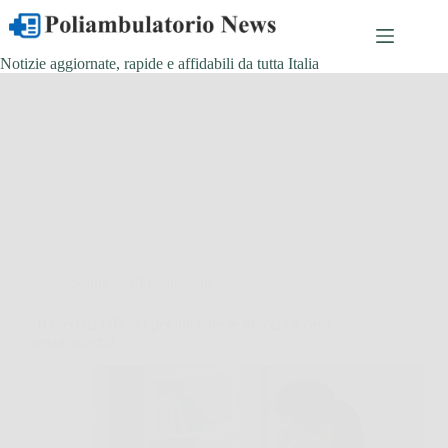
Salta
al
contenuto
Notizie aggiornate, rapide e affidabili da tutta Italia
Salute e Alimentazione
10 esercizi efficaci per allenare le braccia a casa
senza attrezzi