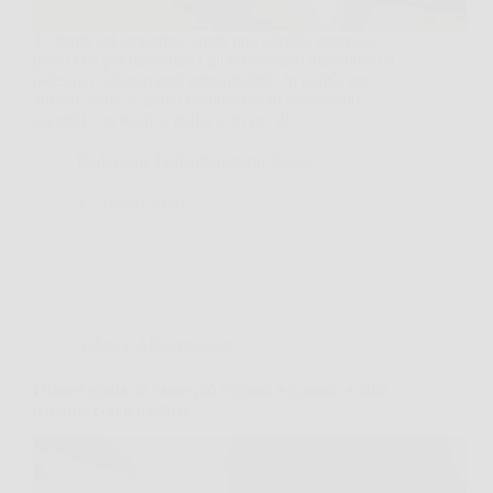
Ti stendi sul tappetino, metti una playlist energica e
pensi che per rassodare i glutei servano macchine da
palestra o allenamenti interminabili. In realtà, per
attivare bene il gluteo bastano pochi movimenti
eseguiti con tecnica pulita e un po’ di…
Redazione Poliambulatorio News
17 Marzo 2026
Salute e Alimentazione
Diarrea gialla: le cause più comuni e quando è utile
parlarne con il medico