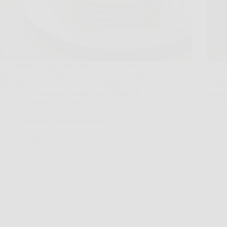
Se al mattino la glicemia resta alta, io guarderei
Succed
prima di tutto la colazione. Non quanto è “light”,
piatto
non quante calorie ha scritto l’etichetta, ma cosa
seguen
c’è davvero nel piatto e nella tazza. Perché la
strana
classica colazione “leggera” con fette…
questo
potre
Redazione Poliambulatorio News
16 Aprile 2026