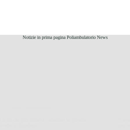
Notizie in prima pagina Poliambulatorio News
Salute e Alimentazione
Il frutto che può aiutare a controllare la glicemia e
7 poss
favorire la digestione
non tr