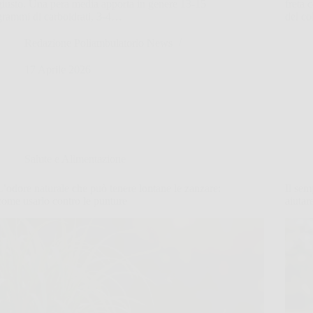
giusto. Una pera media apporta in genere 13-15
freta 
grammi di carboidrati, 3-4…
del co
Redazione Poliambulatorio News
17 Aprile 2026
Salute e Alimentazione
L’odore naturale che può tenere lontane le zanzare:
Il se
come usarlo contro le punture
aiutar