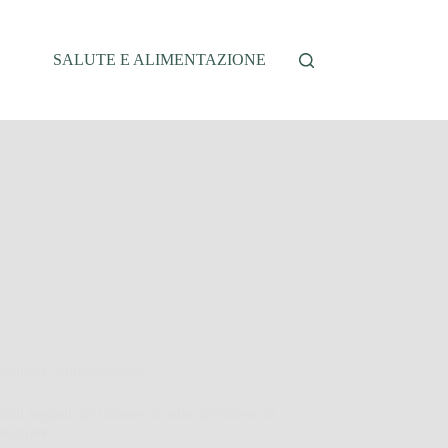
SALUTE E ALIMENTAZIONE
Salute e Alimentazione
ibili segnali del tumore al collo dell’utero da
ascurare