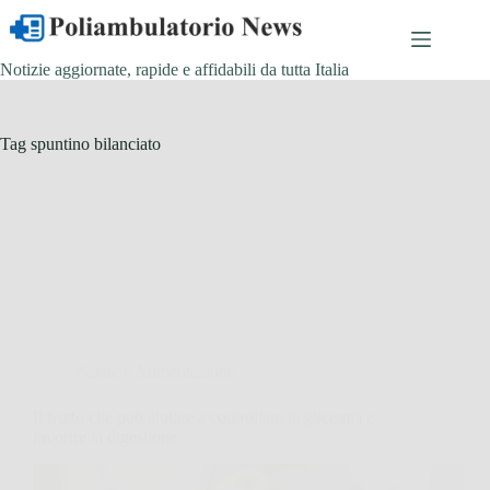
Salta
al
contenuto
Notizie aggiornate, rapide e affidabili da tutta Italia
Tag
spuntino bilanciato
Salute e Alimentazione
Il frutto che può aiutare a controllare la glicemia e
favorire la digestione