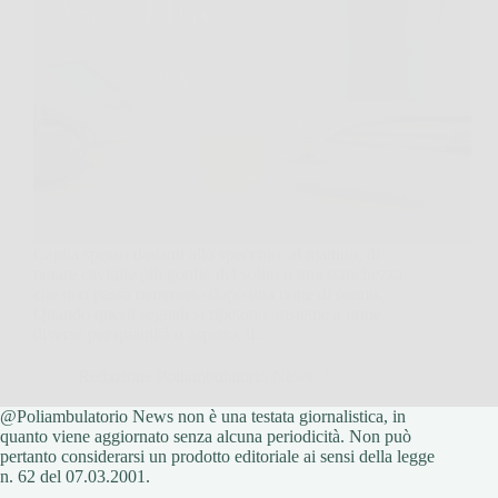
Capita spesso davanti allo specchio, al mattino, di
notare caviglie più gonfie del solito o una stanchezza
che non passa nemmeno dopo una notte di sonno.
Quando questi segnali si ripetono, insieme a urine
diverse per quantità o aspetto, il…
Redazione Poliambulatorio News
@Poliambulatorio News non è una testata giornalistica, in
12 Marzo 2026
quanto viene aggiornato senza alcuna periodicità. Non può
pertanto considerarsi un prodotto editoriale ai sensi della legge
n. 62 del 07.03.2001.