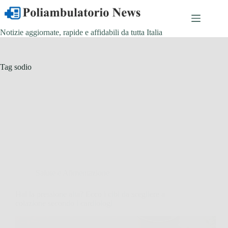
Salta
al
contenuto
Notizie aggiornate, rapide e affidabili da tutta Italia
Tag
sodio
Salute e Alimentazione
Hai la pressione alta? Ecco i cibi da scegliere a
colazione secondo i cardiologi