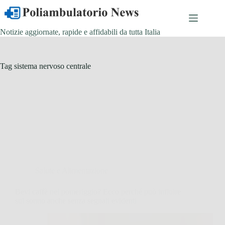
Salta
al
contenuto
Notizie aggiornate, rapide e affidabili da tutta Italia
Tag
sistema nervoso centrale
Salute e Alimentazione
Bevi caffè nel pomeriggio? Ecco perché può influire
sul sonno anche senza segnali evidenti