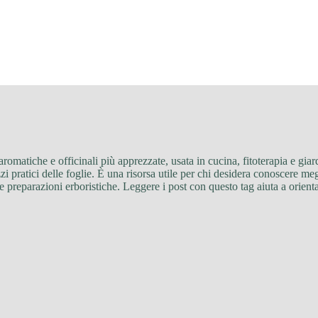
e aromatiche e officinali più apprezzate, usata in cucina, fitoterapia e gi
zzi pratici delle foglie. È una risorsa utile per chi desidera conoscere megl
e preparazioni erboristiche. Leggere i post con questo tag aiuta a orienta