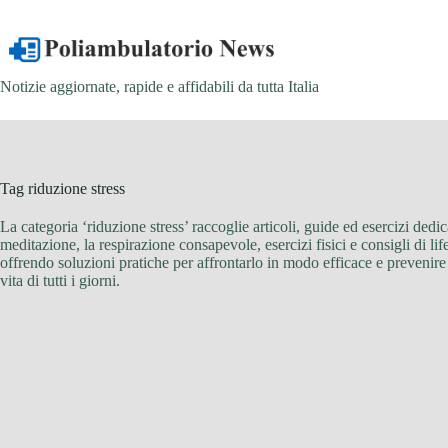
Salta
al
contenuto
Notizie aggiornate, rapide e affidabili da tutta Italia
Tag
riduzione stress
La categoria ‘riduzione stress’ raccoglie articoli, guide ed esercizi dedi
meditazione, la respirazione consapevole, esercizi fisici e consigli di li
offrendo soluzioni pratiche per affrontarlo in modo efficace e prevenire
vita di tutti i giorni.