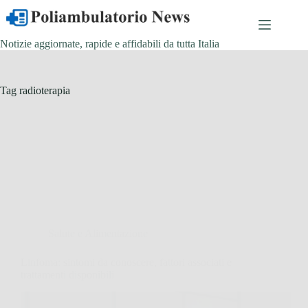
Salta
al
contenuto
Notizie aggiornate, rapide e affidabili da tutta Italia
Tag
radioterapia
Salute e Alimentazione
Linfoma: sintomi da conoscere, fattori associati e
trattamenti disponibili