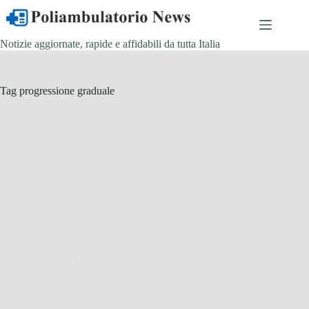
Salta
al
contenuto
Notizie aggiornate, rapide e affidabili da tutta Italia
Tag
progressione graduale
Salute e Alimentazione
Dimagrire e fare esercizio senza palestra: consigli
pratici da seguire