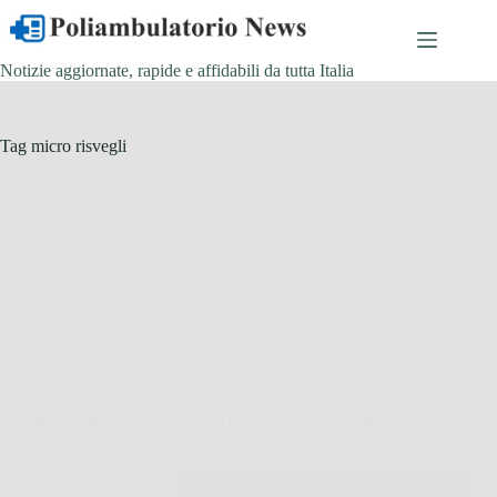
Salta
al
contenuto
Notizie aggiornate, rapide e affidabili da tutta Italia
Tag
micro risvegli
Salute e Alimentazione
Bevi caffè nel pomeriggio? Ecco perché può influire
sul sonno anche senza segnali evidenti