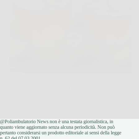
Il cucchiaino va a finire nella tisana, nello yogurt, su
una fetta di pane. Se il miele entra ogni giorno nella
routine, nasce la domanda: può davvero dare una
mano alla digestione? In parecchie situazioni sì.
Perché il miele può…
Redazione Poliambulatorio News
@Poliambulatorio News non è una testata giornalistica, in
26 Marzo 2026
quanto viene aggiornato senza alcuna periodicità. Non può
pertanto considerarsi un prodotto editoriale ai sensi della legge
n. 62 del 07.03.2001.