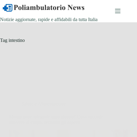
Salta
al
contenuto
Notizie aggiornate, rapide e affidabili da tutta Italia
Tag
intestino
Salute e Alimentazione
Mangi pane integrale ogni giorno? Cosa succede
davvero al corpo, secondo gli esperti