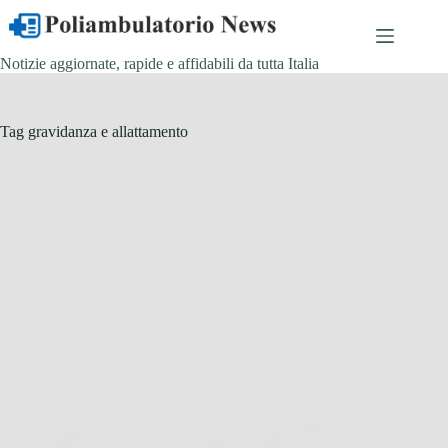
Salta
al
contenuto
Notizie aggiornate, rapide e affidabili da tutta Italia
Tag
gravidanza e allattamento
Salute e Alimentazione
Masticare salvia ogni giorno: quali effetti può avere
sull’organismo