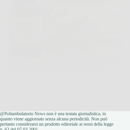
Ti capita di aprire l’armadietto del bagno, vedere una
piccola boccetta dal profumo intenso e chiederti se
serva davvero per brufoli, gola irritata e naso chiuso.
L’olio essenziale di tea tree è uno di quei rimedi
naturali che sembrano avere…
Redazione Poliambulatorio News
@Poliambulatorio News non è una testata giornalistica, in
31 Marzo 2026
quanto viene aggiornato senza alcuna periodicità. Non può
pertanto considerarsi un prodotto editoriale ai sensi della legge
n. 62 del 07.03.2001.