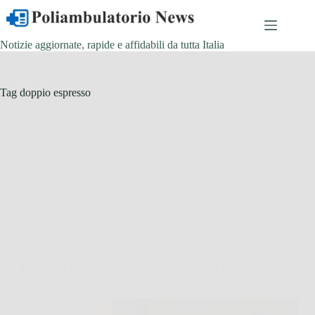
Salta
al
contenuto
Notizie aggiornate, rapide e affidabili da tutta Italia
Tag
doppio espresso
Salute e Alimentazione
Bevi caffè nel pomeriggio? Ecco perché può influire
sul sonno anche senza segnali evidenti