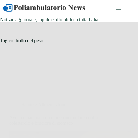
Salta
al
contenuto
Notizie aggiornate, rapide e affidabili da tutta Italia
Tag
controllo del peso
Salute e Alimentazione
Avena e banana: come possono aiutare contro
colesterolo e bruciore di stomaco