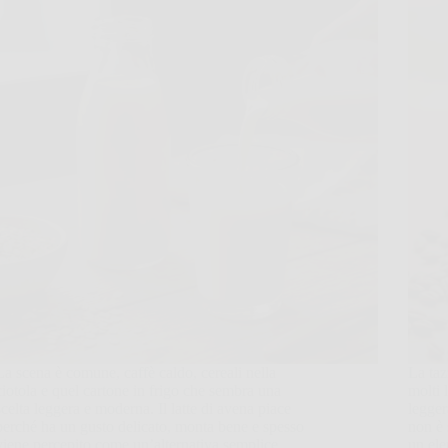
La scena è comune, caffè caldo, cereali nella
La taz
ciotola e quel cartone in frigo che sembra una
molti 
scelta leggera e moderna. Il latte di avena piace
legger
perché ha un gusto delicato, monta bene e spesso
non è 
viene percepito come un’alternativa semplice…
un el