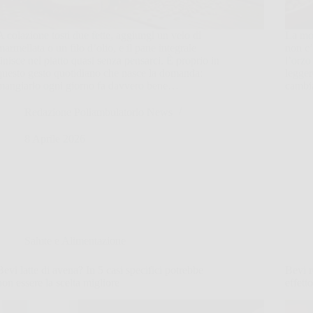
A colazione tosti due fette, aggiungi un velo di
La mok
marmellata o un filo d’olio, e il pane integrale
non c’
finisce nel piatto quasi senza pensarci. È proprio in
l’orzo
questo gesto quotidiano che nasce la domanda:
legger
mangiarlo ogni giorno fa davvero bene…
cambia
Redazione Poliambulatorio News
8 Aprile 2026
Salute e Alimentazione
Bevi latte di avena? In 5 casi specifici potrebbe
Bevi r
non essere la scelta migliore
effett