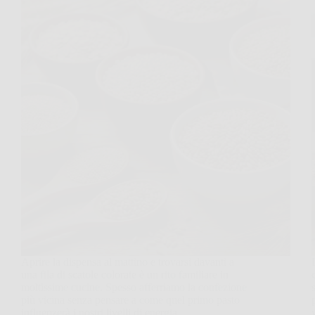
Aprire la dispensa al mattino e trovarsi davanti a
una fila di scatole colorate è un rito familiare in
moltissime cucine. Spesso afferriamo la confezione
più vicina senza pensare a come quel primo pasto
influenzerà i nostri livelli di energia…