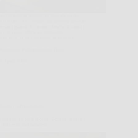
a borbotta in cucina, ma stavolta dentro
è il solito caffè. Sempre più persone provano
 tostato quando lo stomaco brucia, il sonno è
o o si vuole ridurre gli stimolanti. Il
mento più netto, secondo nutrizionisti e…
Redazione Poliambulatorio News
7 Aprile 2026
Salute e Alimentazione
egolarmente caffè d’orzo? Ecco un possibile
o collaterale da conoscere