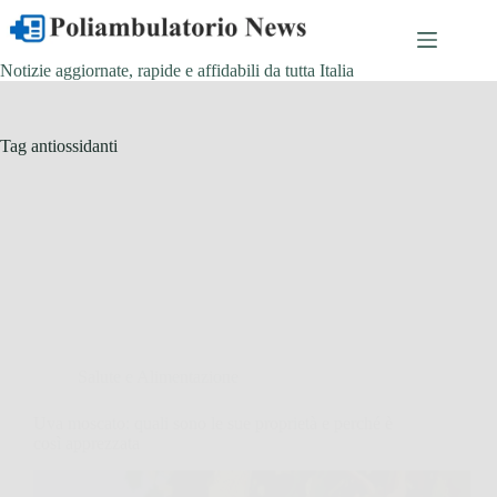
Salta
al
contenuto
Notizie aggiornate, rapide e affidabili da tutta Italia
Tag
antiossidanti
Salute e Alimentazione
Uva moscato: quali sono le sue proprietà e perché è
così apprezzata