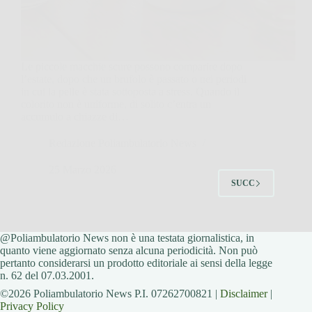
Le piccole macchie scure possono comparire dopo
l’estate, dopo che un brufolo è passato o nei periodi
in cui la pelle è stata sottoposta a stress. Quando il
colorito non è uniforme, di solito c’entra un
accumulo a chiazze di…
Redazione Poliambulatorio News
25 Marzo 2026
SUCC
@Poliambulatorio News non è una testata giornalistica, in
quanto viene aggiornato senza alcuna periodicità. Non può
pertanto considerarsi un prodotto editoriale ai sensi della legge
n. 62 del 07.03.2001.
©2026 Poliambulatorio News P.I. 07262700821 |
Disclaimer
|
Privacy Policy